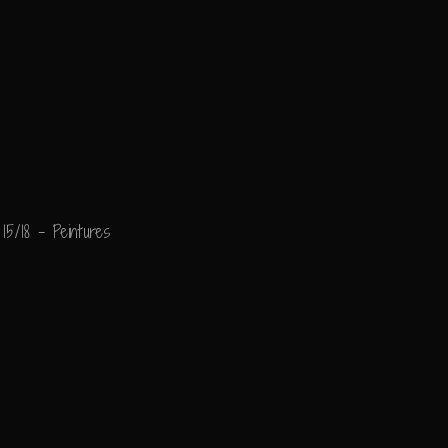
15/18 - Peintures
"Un Matin"
Peinture technique mi
Transfert et collage su
Ajouter un commenta