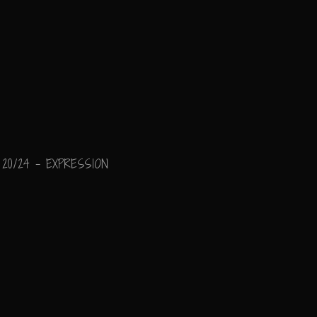
20/24 - EXPRESSION
"L'Inattendu..."
Ajouter un commenta
Email