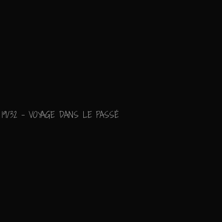
19/32 - VOYAGE DANS LE PASSÉ
"La Comtesse des Folles
Ajouter un commenta
Email