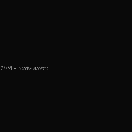
22/39 - Narcissiqu'World
"World Sweet World..."
Ajouter un commenta
Email