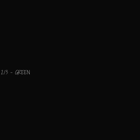
2/3 - GREEN
"J'arrive tout couvert
Que le vent du matin v
Souffrez que ma fatigu
Rêve des chers instant
Green -Paul Verlaine-
Ajouter un commenta