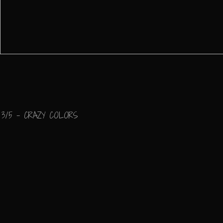
3/5 - CRAZY COLORS
"Full Vibration..."
Ajouter un commenta
Email