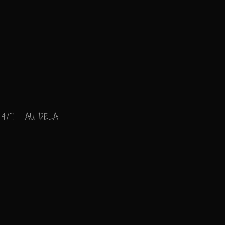
4/7 - AU-DELA
"Mon Coeur Balance..."
Ajouter un commenta
Email